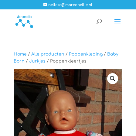
nelleke@marconellie.nl
Home
/
Alle producten
/
Poppenkleding
/
Baby
Born
/
Jurkjes
/ Poppenkleertjes