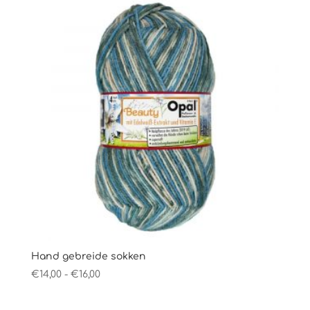
€16,00
Hand gebreide sokken
Prijsklasse:
€
14,00
-
€
16,00
€14,00
tot