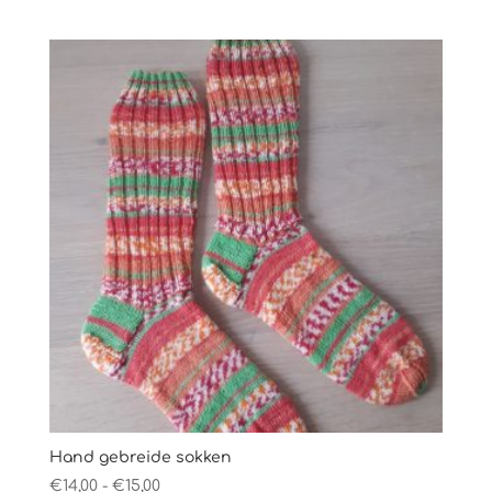
€14,00
tot
€16,00
Hand gebreide sokken
Prijsklasse:
€
14,00
-
€
15,00