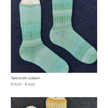
Gebreide sokken
Prijsklasse:
€
15,00
-
€
16,00
€15,00
tot
€16,00