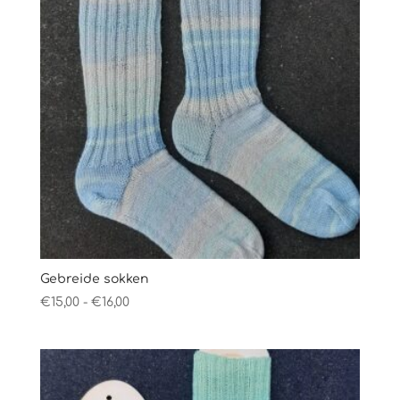
Gebreide sokken
Prijsklasse:
€
15,00
-
€
16,00
€15,00
tot
€16,00