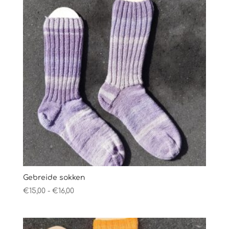
Gebreide sokken
Prijsklasse:
€
15,00
-
€
16,00
€15,00
tot
€16,00