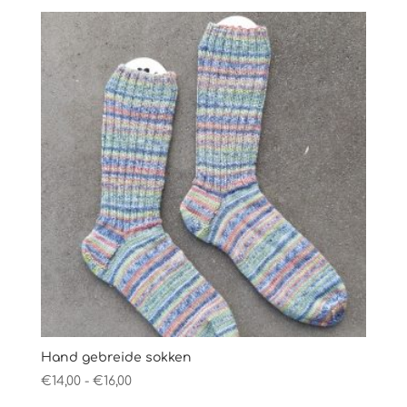
tot
€16,00
Hand gebreide sokken
Prijsklasse:
€
14,00
-
€
16,00
€14,00