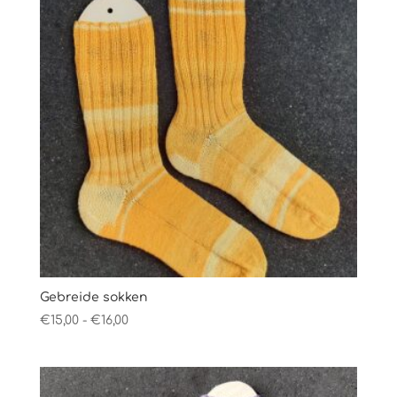
Gebreide sokken
Prijsklasse:
€
15,00
-
€
16,00
€15,00
tot
€16,00