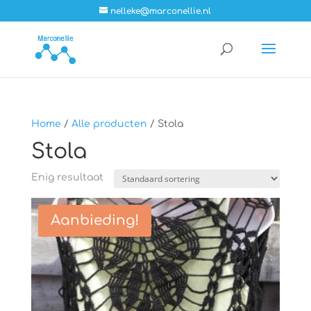
nelleke@marconellie.nl
Home
/
Alle producten
/ Stola
Stola
Enig resultaat
Aanbieding!