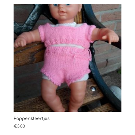
Poppenkleertjes
€
3,00