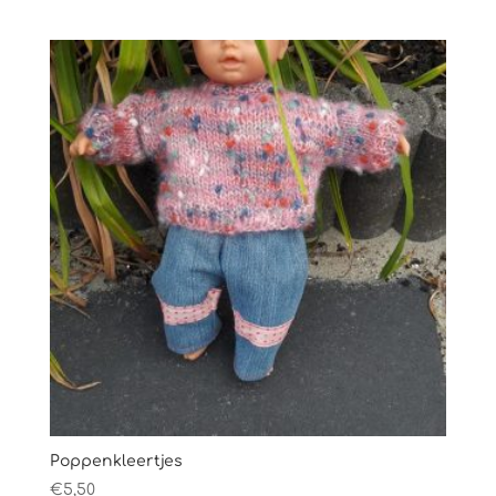
Poppenkleertjes
€
5,50