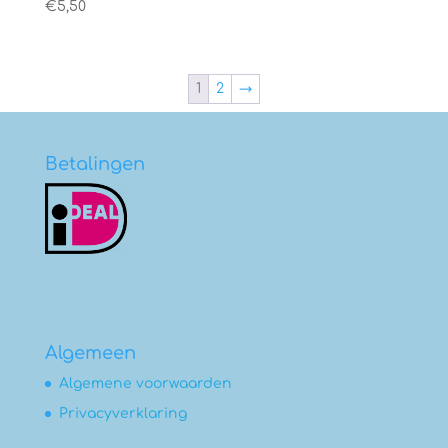
€
5,50
1
2
→
Betalingen
Algemeen
Algemene voorwaarden
Privacyverklaring