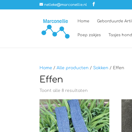
nelleke@marconellie.nl
Home
Geborduurde Arti
Poep zakjes
Tasjes hond
Home
/
Alle producten
/
Sokken
/ Effen
Effen
Toont alle 8 resultaten