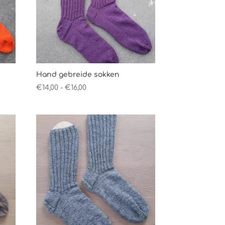
Hand gebreide sokken
Prijsklasse:
€
14,00
-
€
16,00
€14,00
tot
€16,00