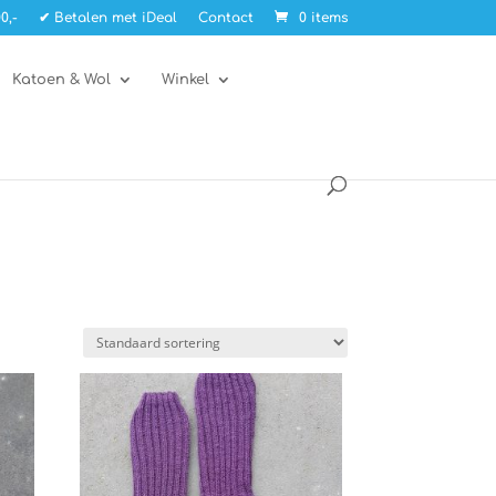
0,-
✔ Betalen met iDeal
Contact
0 items
Katoen & Wol
Winkel