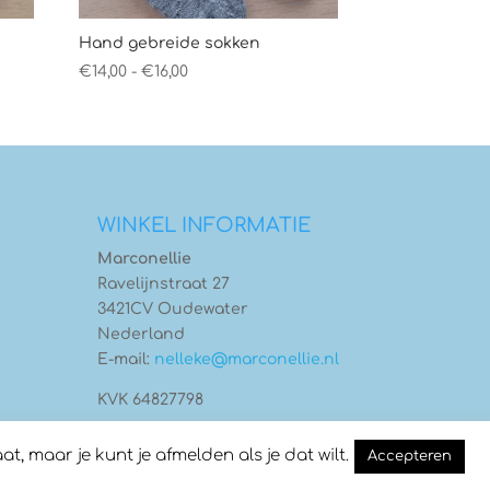
Hand gebreide sokken
Prijsklasse:
€
14,00
-
€
16,00
€14,00
tot
€16,00
WINKEL INFORMATIE
Marconellie
Ravelijnstraat 27
3421CV Oudewater
Nederland
E-mail:
nelleke@marconellie.nl
KVK 64827798
 maar je kunt je afmelden als je dat wilt.
Accepteren