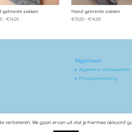
 gebreide sokken
Hand gebreide sokken
Prijsklasse:
Prijsklasse:
00
-
€
16,00
€
15,00
-
€
16,00
€14,00
€15,00
tot
tot
€16,00
€16,00
Algemeen
Algemene voorwaarden
Privacyverklaring
 verbeteren. We gaan ervan uit dat je hiermee akkoord gaat,