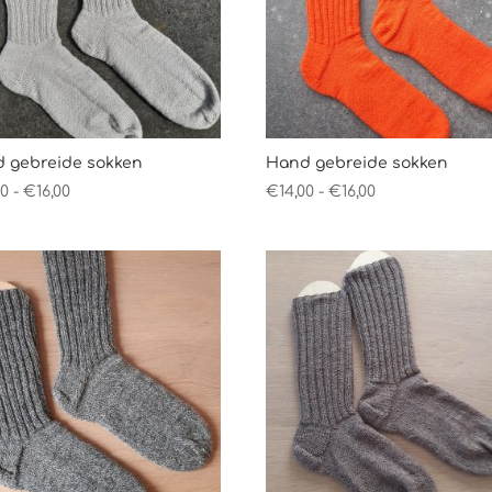
 gebreide sokken
Hand gebreide sokken
Prijsklasse:
Prijsklasse:
00
-
€
16,00
€
14,00
-
€
16,00
€14,00
€14,00
tot
tot
€16,00
€16,00