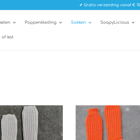
✔ Gratis verzending vanaf € 10
kelen
Poppenkleding
Sokken
SoapyLicious
 of kat