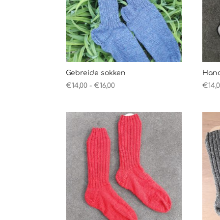
Gebreide sokken
Hand
Prijsklasse:
€
14,00
-
€
16,00
€
14,
€14,00
tot
€16,00