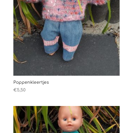
Poppenkleertjes
€
5,50