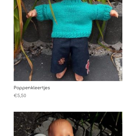
Poppenkleertjes
€
5,50