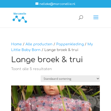
nelleke@marconellie.nl
Home
/
Alle producten
/
Poppenkleding
/
My
Little Baby Born
/ Lange broek & trui
Lange broek & trui
Toont alle 5 resultaten