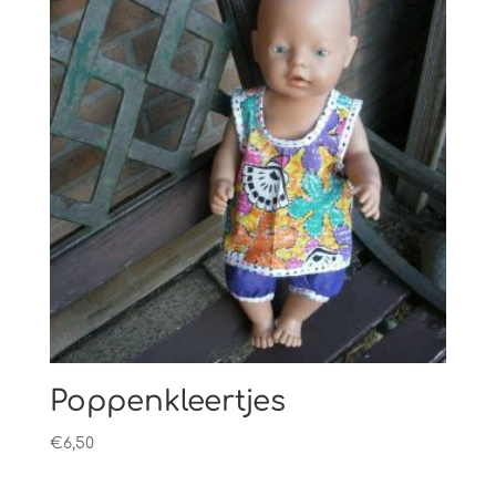
Poppenkleertjes
€
6,50