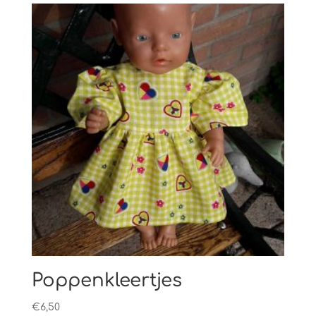
Poppenkleertjes
€
6,50