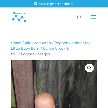
nelleke@marconellie.nl
Home
/
Alle producten
/
Poppenkleding
/
My
Little Baby Born
/
Lange broek &
trui
/ Poppenkleertjes