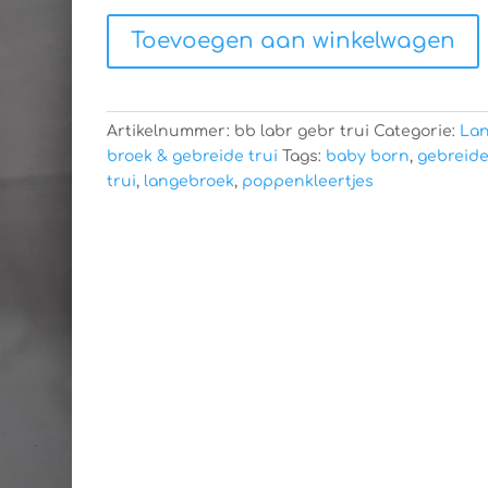
Poppenkleertjes
Toevoegen aan winkelwagen
aantal
Artikelnummer:
bb labr gebr trui
Categorie:
La
broek & gebreide trui
Tags:
baby born
,
gebreid
trui
,
langebroek
,
poppenkleertjes