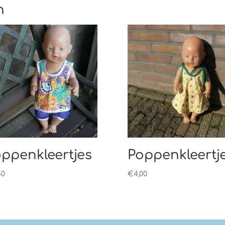
n
ppenkleertjes
Poppenkleertj
50
€
4,00