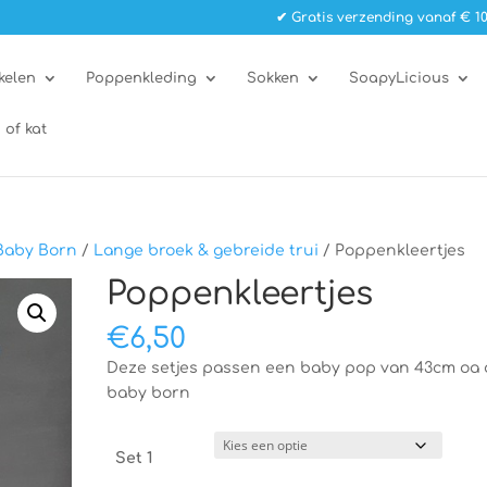
✔ Gratis verzending vanaf € 10
kelen
Poppenkleding
Sokken
SoapyLicious
 of kat
Baby Born
/
Lange broek & gebreide trui
/ Poppenkleertjes
Poppenkleertjes
€
6,50
Deze setjes passen een baby pop van 43cm oa
baby born
Set 1