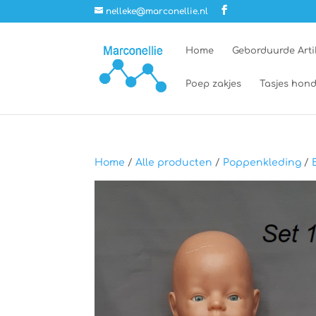
nelleke@marconellie.nl
Home
Geborduurde Arti
Poep zakjes
Tasjes hond
Home
/
Alle producten
/
Poppenkleding
/