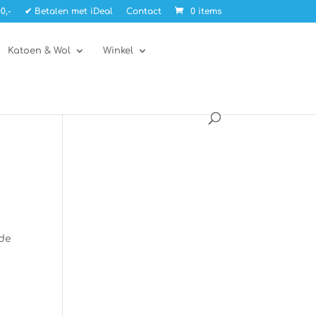
0,-
✔ Betalen met iDeal
Contact
0 items
Katoen & Wol
Winkel
 de