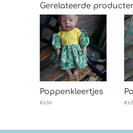
Gerelateerde producte
Poppenkleertjes
Po
€
6,50
€
6,