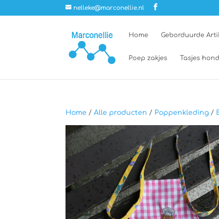
nelleke@marconellie.nl
Home
Geborduurde Arti
Poep zakjes
Tasjes hond
Home
/
Alle producten
/
Poppenkleding
/