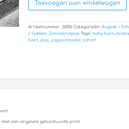
Toevoegen aan winkelwagen
aantal
Artikelnummer:
30016
Categorieën:
Rugzak / Sch
/ Sokken
,
Zonnekindpop
Tags:
baby born
,
braba
bont
,
pop
,
poppenmoder
,
schort
born
t met een originele geborduurde print