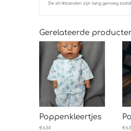
De strikbanden zijn lang genoeg zoda
Gerelateerde producte
Poppenkleertjes
Po
€
6,50
€
6,