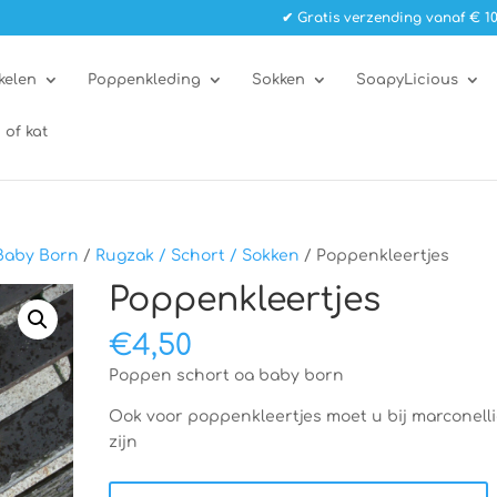
✔ Gratis verzending vanaf € 10
kelen
Poppenkleding
Sokken
SoapyLicious
 of kat
Baby Born
/
Rugzak / Schort / Sokken
/ Poppenkleertjes
Poppenkleertjes
€
4,50
Poppen schort oa baby born
Ook voor poppenkleertjes moet u bij marconell
zijn
Poppenkleertjes