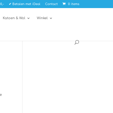
0,-
✔ Betalen met iDeal
Contact
0 items
Katoen & Wol
Winkel
ie