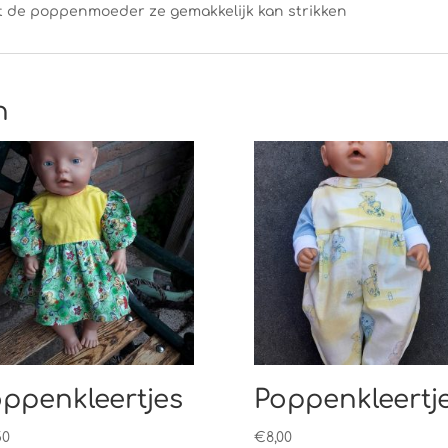
t de poppenmoeder ze gemakkelijk kan strikken
n
ppenkleertjes
Poppenkleertj
50
€
8,00