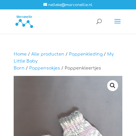
nelleke@marconellie.nl
Home
/
Alle producten
/
Poppenkleding
/
My
Little Baby
Born
/
Poppensokjes
/ Poppenkleertjes