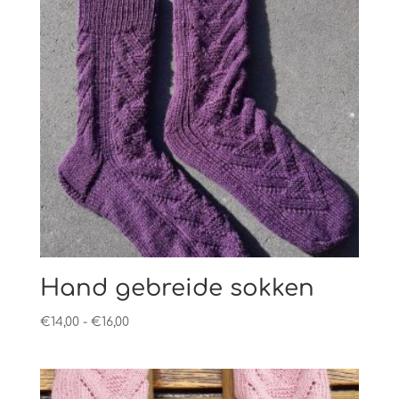
Hand gebreide sokken
Prijsklasse:
€
14,00
-
€
16,00
€14,00
tot
€16,00