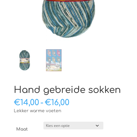
Hand gebreide sokken
Prijsklasse:
€
14,00
-
€
16,00
€14,00
Lekker warme voeten
tot
€16,00
Maat