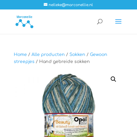
nelleke@marconellie.nl
Home
/
Alle producten
/
Sokken
/
Gewoon
streepjes
/ Hand gebreide sokken