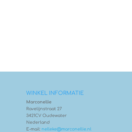
WINKEL INFORMATIE
Marconellie
Ravelijnstraat 27
3421CV Oudewater
Nederland
E-mail:
nelleke@marconellie.nl