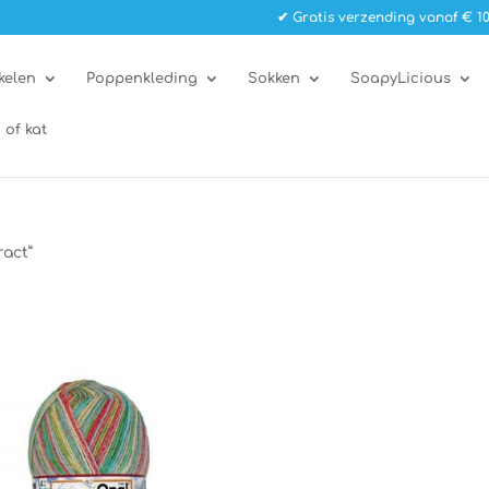
✔ Gratis verzending vanaf € 10
kelen
Poppenkleding
Sokken
SoapyLicious
 of kat
act”