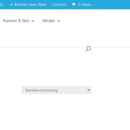
0,-
✔ Betalen met iDeal
Contact
0 items
Katoen & Wol
Winkel