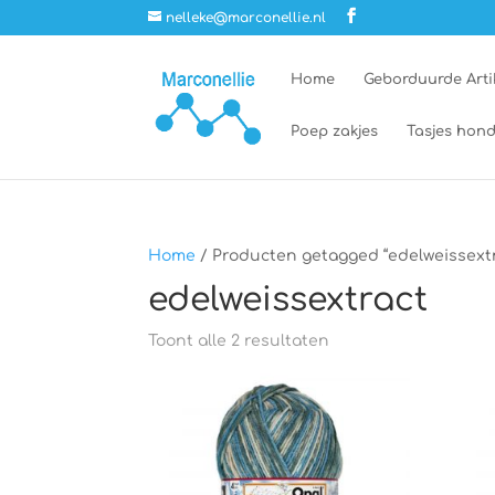
nelleke@marconellie.nl
Home
Geborduurde Arti
Poep zakjes
Tasjes hond
Home
/ Producten getagged “edelweissextr
edelweissextract
Toont alle 2 resultaten