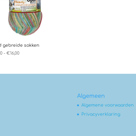
 gebreide sokken
Prijsklasse:
00
-
€
16,00
€14,00
tot
€16,00
Algemeen
Algemene voorwaarden
Privacyverklaring