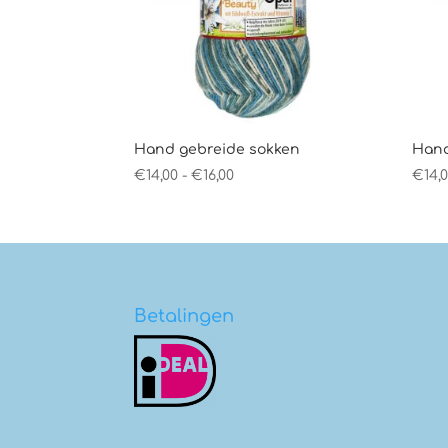
Hand gebreide sokken
Hand
Prijsklasse:
€
14,00
-
€
16,00
€
14,
€14,00
tot
€16,00
Betalingen