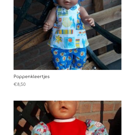
Poppenkleertjes
€
8,50