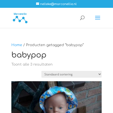
nelleke@marconellie.nl
Home
/ Producten getagged “babypop”
babypop
Toont alle 3 resultaten