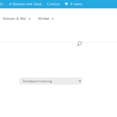
0,-
✔ Betalen met iDeal
Contact
0 items
Katoen & Wol
Winkel