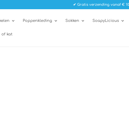
✔ Gratis verzending vanaf € 10
kelen
Poppenkleding
Sokken
SoapyLicious
 of kat