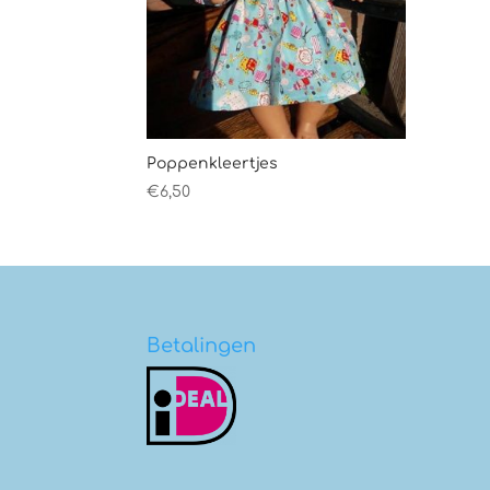
Poppenkleertjes
€
6,50
Betalingen