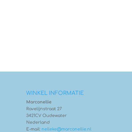
WINKEL INFORMATIE
Marconellie
Ravelijnstraat 27
3421CV Oudewater
Nederland
E-mail:
nelleke@marconellie.nl