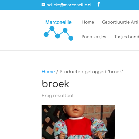
nelleke@marconellie.nl
Home
Geborduurde Arti
Poep zakjes
Tasjes hond
Home
/ Producten getagged “broek”
broek
Enig resultaat