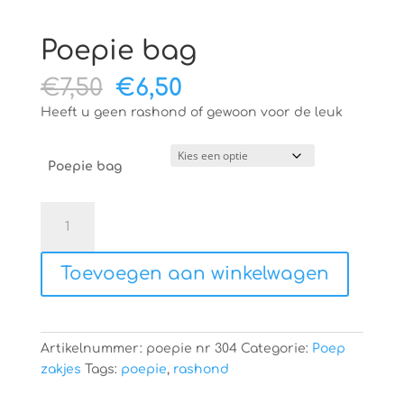
Poepie bag
Oorspronkelijke
Huidige
€
7,50
€
6,50
prijs
prijs
Heeft u geen rashond of gewoon voor de leuk
was:
is:
€7,50.
€6,50.
Poepie bag
Poepie
bag
aantal
Toevoegen aan winkelwagen
Artikelnummer:
poepie nr 304
Categorie:
Poep
zakjes
Tags:
poepie
,
rashond