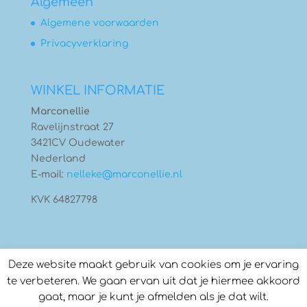
Algemeen
Algemene voorwaarden
Privacyverklaring
WINKEL INFORMATIE
Marconellie
Ravelijnstraat 27
3421CV Oudewater
Nederland
E-mail:
nelleke@marconellie.nl
KVK 64827798
Deze website maakt gebruik van cookies om je ervaring
te verbeteren. We gaan ervan uit dat je hiermee akkoord
gaat, maar je kunt je afmelden als je dat wilt.
© Copyright 2026
Marconellie
- Gebouwd door: