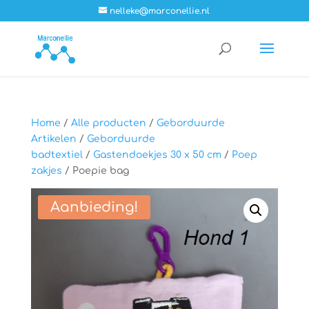
nelleke@marconellie.nl
Home
/
Alle producten
/
Geborduurde
Artikelen
/
Geborduurde
badtextiel
/
Gastendoekjes 30 x 50 cm
/
Poep
zakjes
/ Poepie bag
Aanbieding!