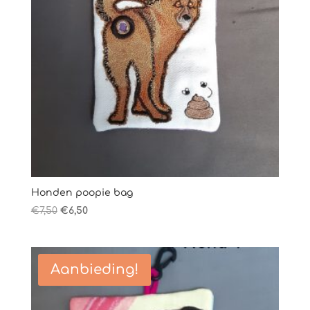
Honden poopie bag
Oorspronkelijke
Huidige
€
7,50
€
6,50
prijs
prijs
was:
is:
€7,50.
€6,50.
Aanbieding!