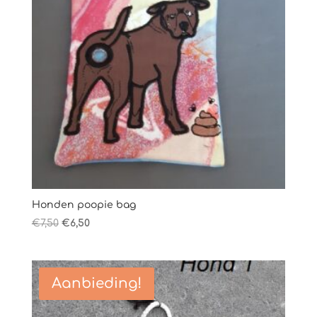
Honden poopie bag
Oorspronkelijke
Huidige
€
7,50
€
6,50
prijs
prijs
was:
is:
€7,50.
€6,50.
Aanbieding!