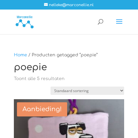
nelleke@marconellie.nl
Home
/ Producten getagged “poepie”
poepie
Toont alle 5 resultaten
Aanbieding!