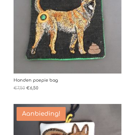
Honden poepie bag
Oorspronkelijke
Huidige
€
7,50
€
6,50
prijs
prijs
was:
is:
€7,50.
€6,50.
Aanbieding!