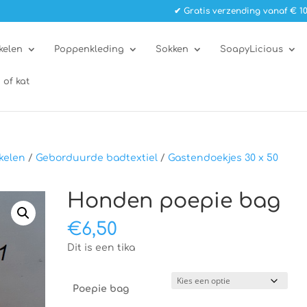
✔ Gratis verzending vanaf € 10
kelen
Poppenkleding
Sokken
SoapyLicious
 of kat
kelen
/
Geborduurde badtextiel
/
Gastendoekjes 30 x 50
Honden poepie bag
€
6,50
Dit is een tika
Poepie bag