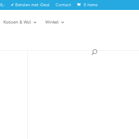
0,-
✔ Betalen met iDeal
Contact
0 items
Katoen & Wol
Winkel