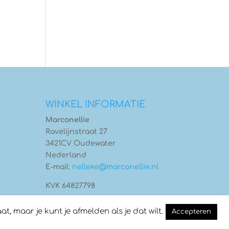
WINKEL INFORMATIE
Marconellie
Ravelijnstraat 27
3421CV Oudewater
Nederland
E-mail:
nelleke@marconellie.nl
KVK 64827798
 maar je kunt je afmelden als je dat wilt.
Accepteren