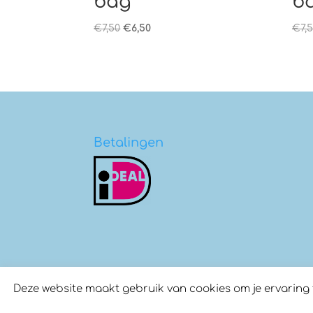
bag
b
Oorspronkelijke
Huidige
€
7,50
€
6,50
€
7,
prijs
prijs
was:
is:
€7,50.
€6,50.
Betalingen
Deze website maakt gebruik van cookies om je ervaring te