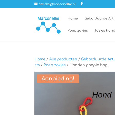
nelleke@marconellie.nl
Home
Geborduurde Arti
Poep zakjes
Tasjes hond
Home
/
Alle producten
/
Geborduurde Arti
cm
/
Poep zakjes
/ Honden poepie bag
Aanbieding!