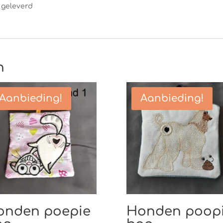
 geleverd
n
Aanbieding!
Aanbieding!
onden poepie
Honden poop