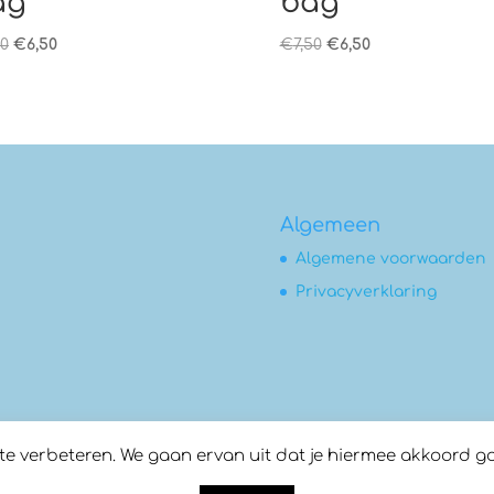
ag
bag
Oorspronkelijke
Huidige
Oorspronkelijke
Huidige
50
€
6,50
€
7,50
€
6,50
prijs
prijs
prijs
prijs
was:
is:
was:
is:
€7,50.
€6,50.
€7,50.
€6,50.
Algemeen
Algemene voorwaarden
Privacyverklaring
 verbeteren. We gaan ervan uit dat je hiermee akkoord gaat,