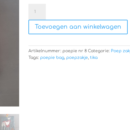
Honden
poepie
bag
Toevoegen aan winkelwagen
aantal
Artikelnummer:
poepie nr 8
Categorie:
Poep zak
Tags:
poepie bag
,
poepzakje
,
tika