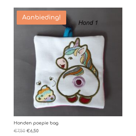
was:
is:
€7,50.
€6,50.
Aanbieding!
Honden poepie bag
Oorspronkelijke
Huidige
€
7,50
€
6,50