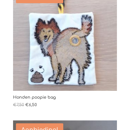
Honden poopie bag
Oorspronkelijke
Huidige
€
7,50
€
6,50
prijs
prijs
was:
is:
€7,50.
€6,50.
Aanbieding!