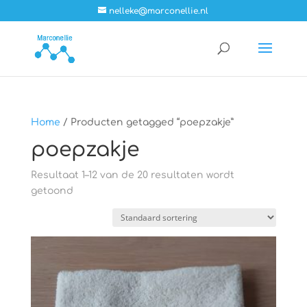
nelleke@marconellie.nl
Home
/ Producten getagged “poepzakje”
poepzakje
Resultaat 1–12 van de 20 resultaten wordt
getoond