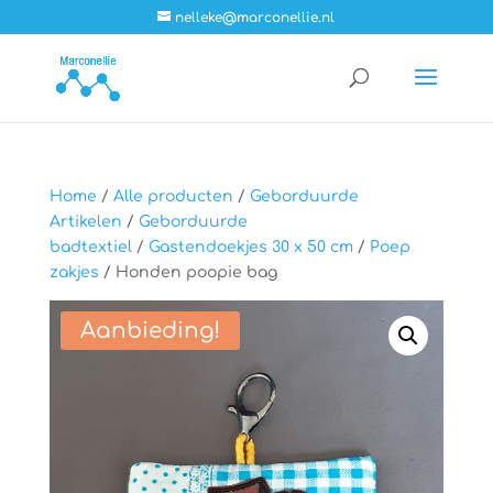
nelleke@marconellie.nl
Home
/
Alle producten
/
Geborduurde
Artikelen
/
Geborduurde
badtextiel
/
Gastendoekjes 30 x 50 cm
/
Poep
zakjes
/ Honden poopie bag
Aanbieding!