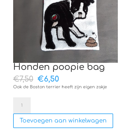
Honden poopie bag
Oorspronkelijke
Huidige
€
7,50
€
6,50
prijs
prijs
Ook de Boston terrier heeft zijn eigen zakje
was:
is:
€7,50.
€6,50.
Honden
poopie
bag
Toevoegen aan winkelwagen
aantal