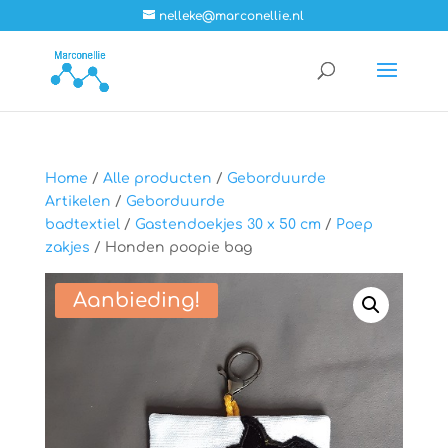
nelleke@marconellie.nl
Home
/
Alle producten
/
Geborduurde
Artikelen
/
Geborduurde
badtextiel
/
Gastendoekjes 30 x 50 cm
/
Poep
zakjes
/ Honden poopie bag
Aanbieding!