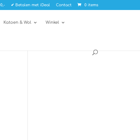
0,-
✔ Betalen met iDeal
Contact
0 items
Katoen & Wol
Winkel