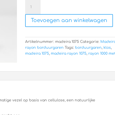
Madeira
rayon
1075
Toevoegen aan winkelwagen
aantal
Artikelnummer:
madeira 1075
Categorie:
Madeir
rayon borduurgaren
Tags:
borduurgaren
,
klos
,
madeira 1075
,
madeira rayon 1075
,
rayon 1000 me
atige vezel op basis van cellulose, een natuurlijke