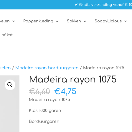
✔ Gratis verzending vanaf € 10
kelen
Poppenkleding
Sokken
SoapyLicious
 of kat
kelen
/
Madeira rayon borduurgaren
/ Madeira rayon 1075
Madeira rayon 1075
Oorspronkelijke
Huidige
€
6,60
€
4,75
prijs
prijs
Madeira rayon 1075
was:
is:
€6,60.
€4,75.
Klos 1000 garen
Borduurgaren