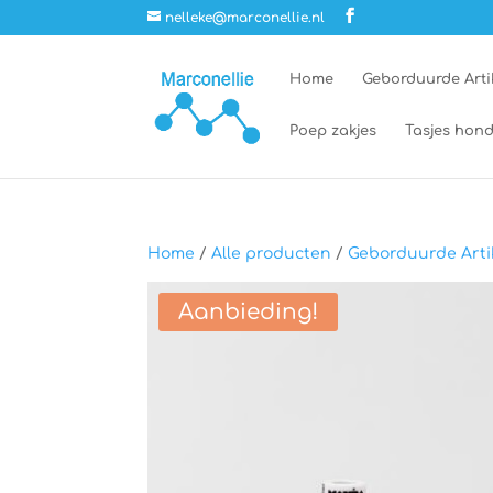
nelleke@marconellie.nl
Home
Geborduurde Arti
Poep zakjes
Tasjes hond
Home
/
Alle producten
/
Geborduurde Arti
Aanbieding!