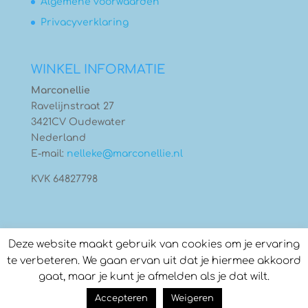
Algemene voorwaarden
Privacyverklaring
WINKEL INFORMATIE
Marconellie
Ravelijnstraat 27
3421CV Oudewater
Nederland
E-mail:
nelleke@marconellie.nl
KVK 64827798
Deze website maakt gebruik van cookies om je ervaring
te verbeteren. We gaan ervan uit dat je hiermee akkoord
gaat, maar je kunt je afmelden als je dat wilt.
© Copyright 2026
Marconellie
- Gebouwd door:
Accepteren
Weigeren
Compass Creations