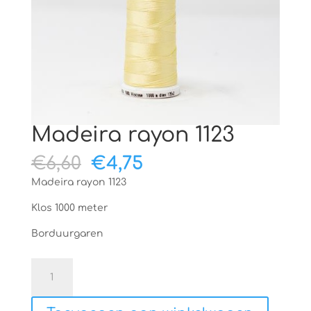
Madeira rayon 1123
Oorspronkelijke
Huidige
€
6,60
€
4,75
prijs
prijs
Madeira rayon 1123
was:
is:
€6,60.
€4,75.
Klos 1000 meter
Borduurgaren
Madeira
rayon
1123