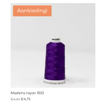
was:
is:
€6,60.
€4,75.
Aanbieding!
Madeira rayon 1033
Oorspronkelijke
Huidige
€
6,60
€
4,75
prijs
prijs