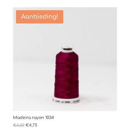
was:
is:
€6,60.
€4,75.
Aanbieding!
Madeira rayon 1034
Oorspronkelijke
Huidige
€
6,60
€
4,75