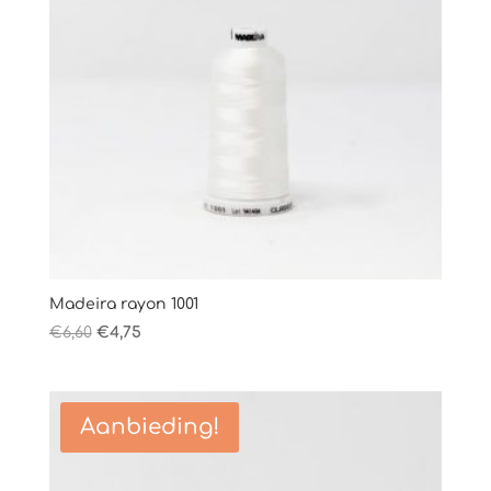
Madeira rayon 1001
Oorspronkelijke
Huidige
€
6,60
€
4,75
prijs
prijs
was:
is:
€6,60.
€4,75.
Aanbieding!