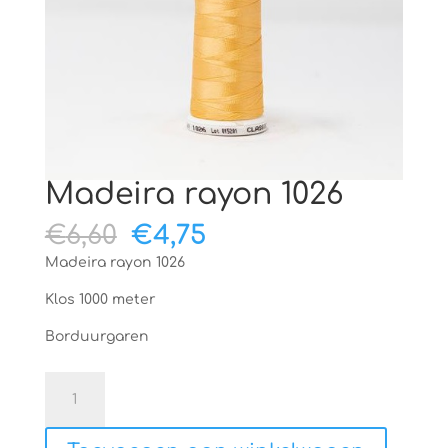
Madeira rayon 1026
Oorspronkelijke
Huidige
€
6,60
€
4,75
prijs
prijs
Madeira rayon 1026
was:
is:
€6,60.
€4,75.
Klos 1000 meter
Borduurgaren
Madeira
rayon
1026