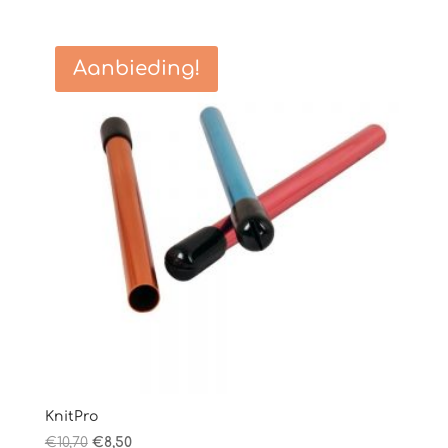
Aanbieding!
KnitPro
Oorspronkelijke
Huidige
€
10,70
€
8,50