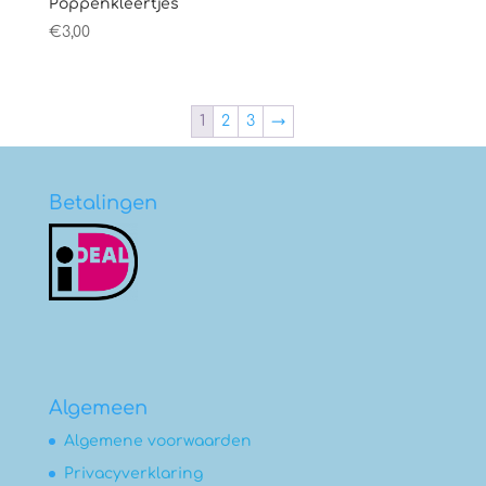
Poppenkleertjes
€
3,00
1
2
3
→
Betalingen
Algemeen
Algemene voorwaarden
Privacyverklaring