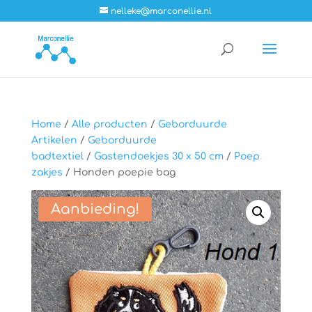
nelleke@marconellie.nl
Home
/
Alle producten
/
Geborduurde
Artikelen
/
Geborduurde
badtextiel
/
Gastendoekjes 30 x 50 cm
/
Poep
zakjes
/ Honden poepie bag
Aanbieding!