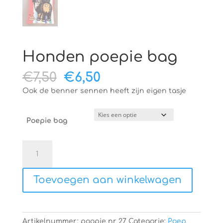
Honden poepie bag
Oorspronkelijke
Huidige
€
7,50
€
6,50
prijs
prijs
Ook de benner sennen heeft zijn eigen tasje
was:
is:
€7,50.
€6,50.
Poepie bag
Honden
poepie
bag
Toevoegen aan winkelwagen
aantal
Artikelnummer:
poopie nr 27
Categorie:
Poep