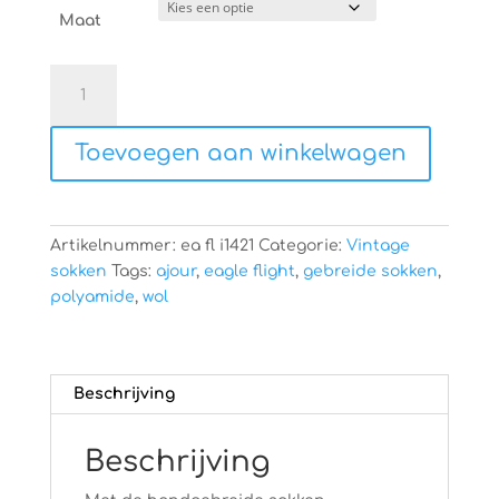
Maat
Hand
gebreide
sokken
Toevoegen aan winkelwagen
aantal
Artikelnummer:
ea fl i1421
Categorie:
Vintage
sokken
Tags:
ajour
,
eagle flight
,
gebreide sokken
,
polyamide
,
wol
Beschrijving
Beschrijving