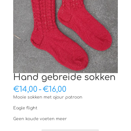
Hand gebreide sokken
Prijsklasse:
€
14,00
-
€
16,00
€14,00
Mooie sokken met ajour patroon
tot
€16,00
Eagle flight
Geen koude voeten meer