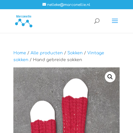
nelleke@marconellie.nl
Home
/
Alle producten
/
Sokken
/
Vintage
sokken
/ Hand gebreide sokken