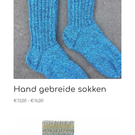
Hand gebreide sokken
Prijsklasse:
€
13,00
-
€
16,00
€13,00
tot
€16,00