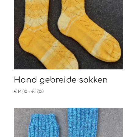
Hand gebreide sokken
Prijsklasse:
€
14,00
-
€
17,00
€14,00
tot
€17,00