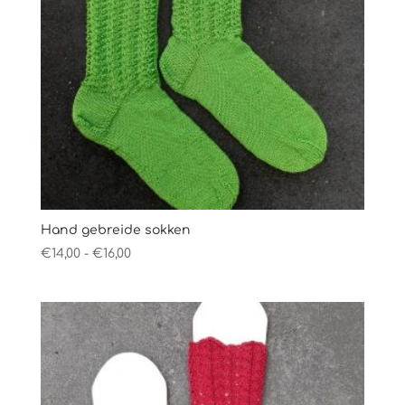
Hand gebreide sokken
Prijsklasse:
€
14,00
-
€
16,00
€14,00
tot
€16,00