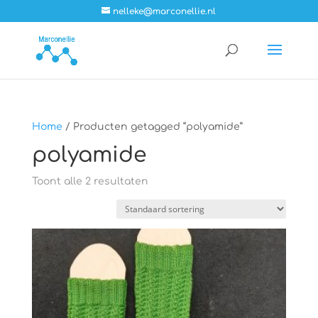
nelleke@marconellie.nl
Home
/ Producten getagged “polyamide”
polyamide
Toont alle 2 resultaten