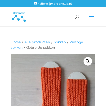
nelleke@marconellie.nl
Home
/
Alle producten
/
Sokken
/
Vintage
sokken
/ Gebreide sokken