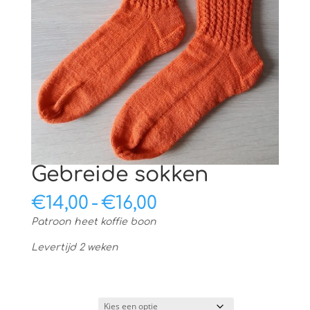
Gebreide sokken
Prijsklasse:
€
14,00
-
€
16,00
€14,00
Patroon heet koffie boon
tot
€16,00
Levertijd 2 weken