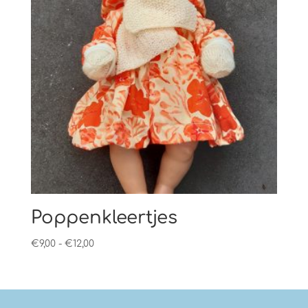
Poppenkleertjes
Prijsklasse:
€
9,00
-
€
12,00
€9,00
tot
€12,00