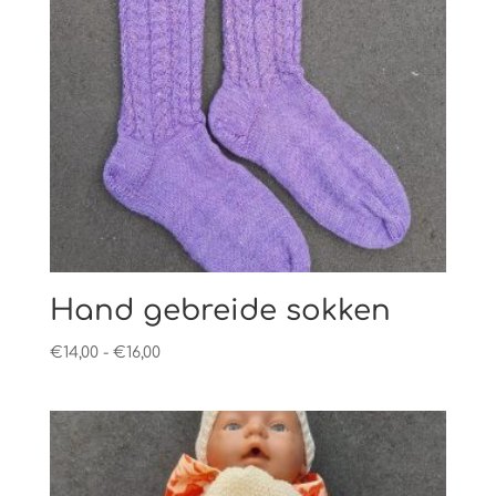
Hand gebreide sokken
Prijsklasse:
€
14,00
-
€
16,00
€14,00
tot
€16,00