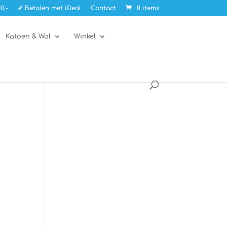
0,-
✔ Betalen met iDeal
Contact
0 items
Katoen & Wol
Winkel