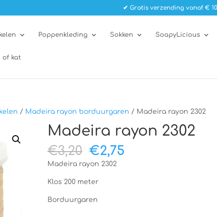
✔ Gratis verzending vanaf € 10
kelen
Poppenkleding
Sokken
SoapyLicious
 of kat
kelen
/
Madeira rayon borduurgaren
/ Madeira rayon 2302
Madeira rayon 2302
Oorspronkelijke
Huidige
€
3,20
€
2,75
prijs
prijs
Madeira rayon 2302
was:
is:
€3,20.
€2,75.
Klos 200 meter
Borduurgaren