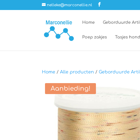
nelleke@marconellie.nl
Home
Geborduurde Arti
Poep zakjes
Tasjes hond
Home
/
Alle producten
/
Geborduurde Arti
Aanbieding!