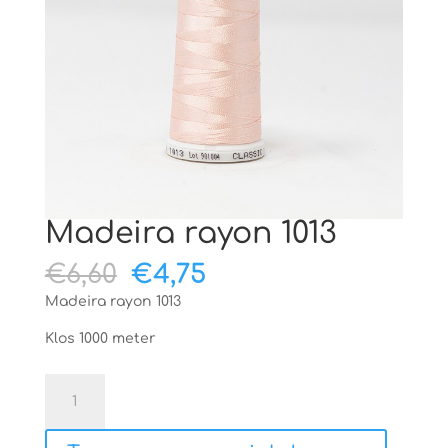
Madeira rayon 1013
Oorspronkelijke
Huidige
€
6,60
€
4,75
prijs
prijs
Madeira rayon 1013
was:
is:
€6,60.
€4,75.
Klos 1000 meter
Madeira
rayon
1013