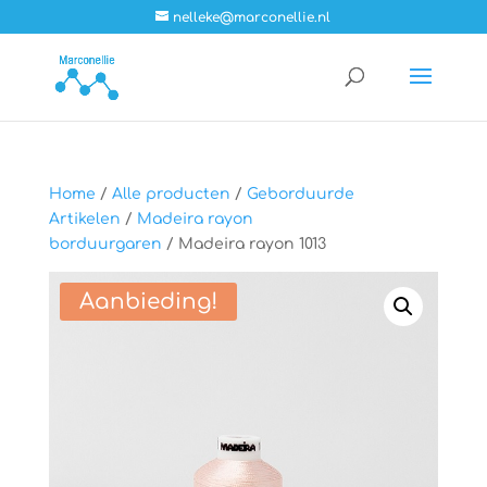
nelleke@marconellie.nl
Home
/
Alle producten
/
Geborduurde
Artikelen
/
Madeira rayon
borduurgaren
/ Madeira rayon 1013
Aanbieding!