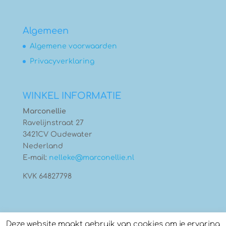
Algemeen
Algemene voorwaarden
Privacyverklaring
WINKEL INFORMATIE
Marconellie
Ravelijnstraat 27
3421CV Oudewater
Nederland
E-mail:
nelleke@marconellie.nl
KVK 64827798
Deze website maakt gebruik van cookies om je ervaring