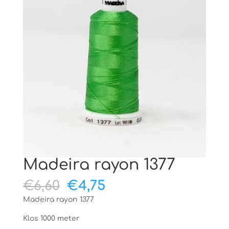
Madeira rayon 1377
Oorspronkelijke
Huidige
€
6,60
€
4,75
prijs
prijs
Madeira rayon 1377
was:
is:
€6,60.
€4,75.
Klos 1000 meter