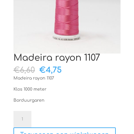
Madeira rayon 1107
Oorspronkelijke
Huidige
€
6,60
€
4,75
prijs
prijs
Madeira rayon 1107
was:
is:
€6,60.
€4,75.
Klos 1000 meter
Borduurgaren
Madeira
rayon
1107