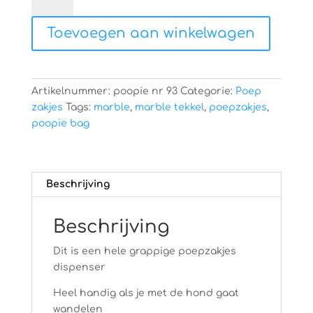
poopie
bag
Toevoegen aan winkelwagen
aantal
Artikelnummer:
poopie nr 93
Categorie:
Poep
zakjes
Tags:
marble
,
marble tekkel
,
poepzakjes
,
poopie bag
Beschrijving
Beschrijving
Dit is een hele grappige poepzakjes
dispenser
Heel handig als je met de hond gaat
wandelen