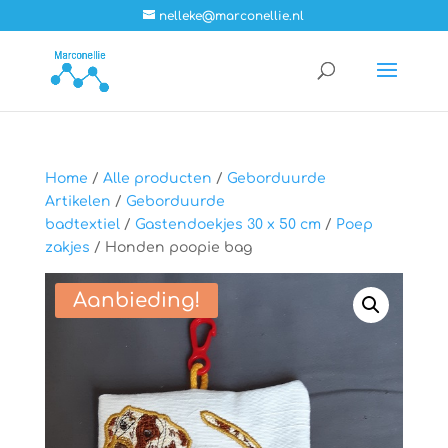
nelleke@marconellie.nl
Home
/
Alle producten
/
Geborduurde
Artikelen
/
Geborduurde
badtextiel
/
Gastendoekjes 30 x 50 cm
/
Poep
zakjes
/ Honden poopie bag
Aanbieding!