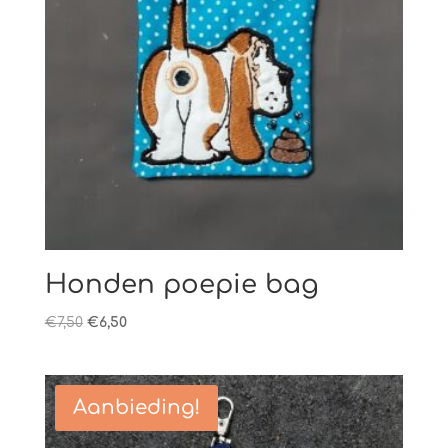
Honden poepie bag
Oorspronkelijke
Huidige
€
7,50
€
6,50
prijs
prijs
was:
is:
€7,50.
€6,50.
Aanbieding!