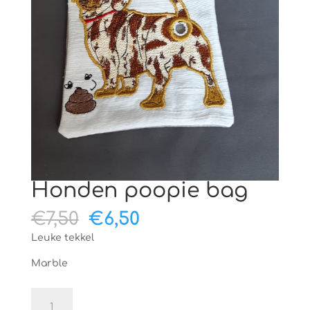
Honden poopie bag
Oorspronkelijke
Huidige
€
7,50
€
6,50
prijs
prijs
Leuke tekkel
was:
is:
€7,50.
€6,50.
Marble
Honden