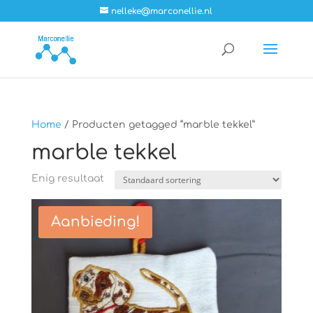
nelleke@marconellie.nl
Home
/ Producten getagged “marble tekkel”
marble tekkel
Enig resultaat
Aanbieding!