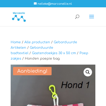
nelleke@marconellie.nl
Home
/
Alle producten
/
Geborduurde
Artikelen
/
Geborduurde
badtextiel
/
Gastendoekjes 30 x 50 cm
/
Poep
zakjes
/ Honden poepie bag
Aanbieding!