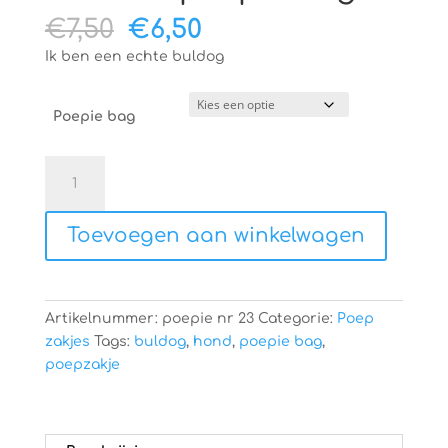
Oorspronkelijke
Huidige
€
7,50
€
6,50
prijs
prijs
Ik ben een echte buldog
was:
is:
€7,50.
€6,50.
Poepie bag
Honden
poepie
bag
Toevoegen aan winkelwagen
aantal
Artikelnummer:
poepie nr 23
Categorie:
Poep
zakjes
Tags:
buldog
,
hond
,
poepie bag
,
poepzakje