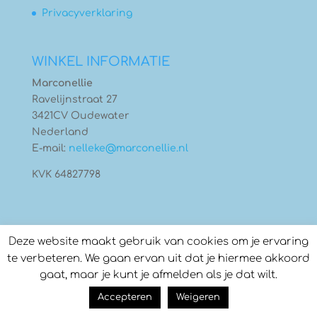
Privacyverklaring
WINKEL INFORMATIE
Marconellie
Ravelijnstraat 27
3421CV Oudewater
Nederland
E-mail:
nelleke@marconellie.nl
KVK 64827798
Deze website maakt gebruik van cookies om je ervaring
te verbeteren. We gaan ervan uit dat je hiermee akkoord
gaat, maar je kunt je afmelden als je dat wilt.
© Copyright 2026
Marconellie
- Gebouwd door:
Accepteren
Weigeren
Compass Creations