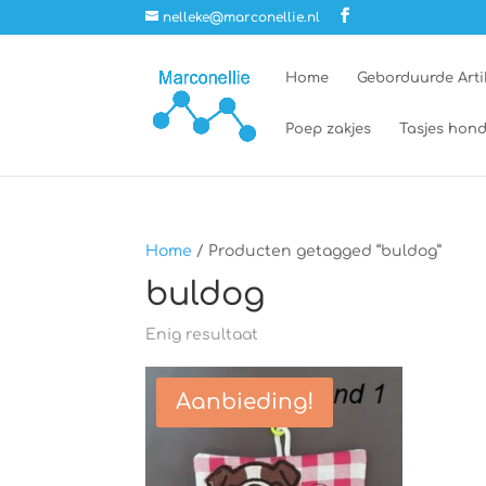
nelleke@marconellie.nl
Home
Geborduurde Arti
Poep zakjes
Tasjes hond
Home
/ Producten getagged “buldog”
buldog
Enig resultaat
Aanbieding!