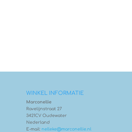
WINKEL INFORMATIE
Marconellie
Ravelijnstraat 27
3421CV Oudewater
Nederland
E-mail:
nelleke@marconellie.nl