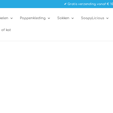
✔ Gratis verzending vanaf € 10
kelen
Poppenkleding
Sokken
SoapyLicious
 of kat