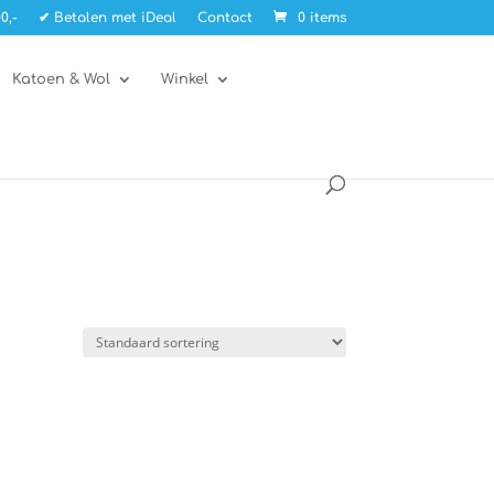
0,-
✔ Betalen met iDeal
Contact
0 items
Katoen & Wol
Winkel