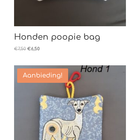
Honden poopie bag
Oorspronkelijke
Huidige
€
7,50
€
6,50
prijs
prijs
was:
is:
€7,50.
€6,50.
Aanbieding!