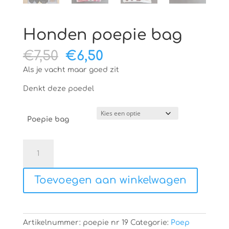
Honden poepie bag
Oorspronkelijke
Huidige
€
7,50
€
6,50
prijs
prijs
Als je vacht maar goed zit
was:
is:
€7,50.
€6,50.
Denkt deze poedel
Poepie bag
Honden
poepie
bag
Toevoegen aan winkelwagen
aantal
Artikelnummer:
poepie nr 19
Categorie:
Poep