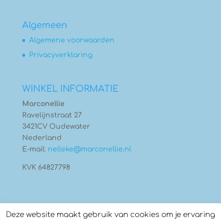
Algemeen
Algemene voorwaarden
Privacyverklaring
WINKEL INFORMATIE
Marconellie
Ravelijnstraat 27
3421CV Oudewater
Nederland
E-mail:
nelleke@marconellie.nl
KVK 64827798
Deze website maakt gebruik van cookies om je ervaring