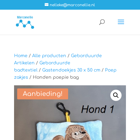
nelleke@marconellie.nl
Home
/
Alle producten
/
Geborduurde
Artikelen
/
Geborduurde
badtextiel
/
Gastendoekjes 30 x 50 cm
/
Poep
zakjes
/ Honden poepie bag
Aanbieding!