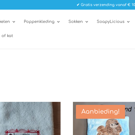
✔ Gratis verzending vanaf € 10
kelen
Poppenkleding
Sokken
SoapyLicious
 of kat
Aanbieding!