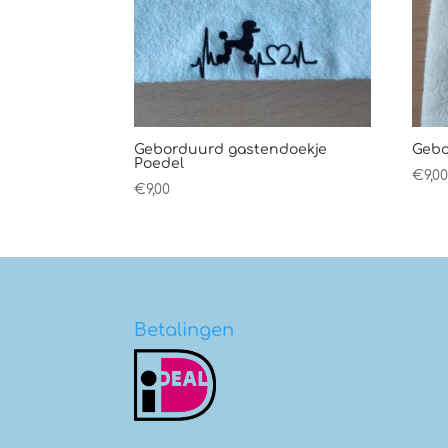
Geborduurd gastendoekje
Gebo
Poedel
€
9,0
€
9,00
Betalingen