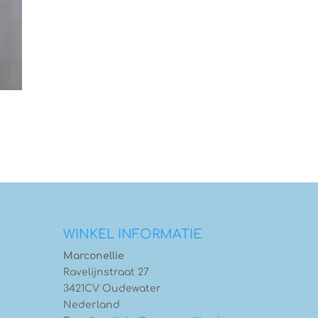
WINKEL INFORMATIE
Marconellie
Ravelijnstraat 27
3421CV Oudewater
Nederland