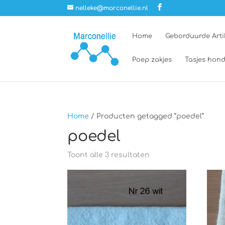
nelleke@marconellie.nl
Home
Geborduurde Arti
Poep zakjes
Tasjes hond
Home
/ Producten getagged “poedel”
poedel
Toont alle 3 resultaten