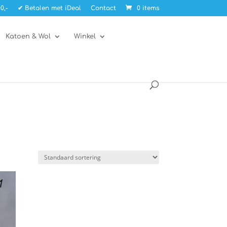
0,-
✔ Betalen met iDeal
Contact
0 items
Katoen & Wol
Winkel