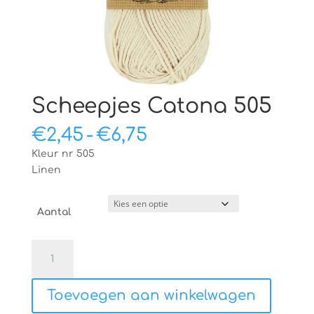
Scheepjes Catona 505
Prijsklasse:
€
2,45
-
€
6,75
€2,45
Kleur nr 505
tot
Linen
€6,75
Aantal
Scheepjes
Catona
505
Toevoegen aan winkelwagen
aantal