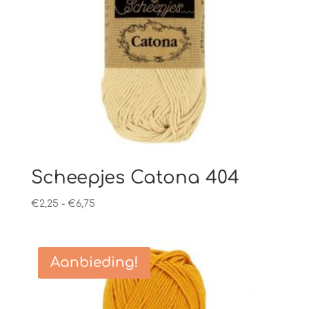
Scheepjes Catona 404
Prijsklasse:
€
2,25
-
€
6,75
€2,25
tot
€6,75
Aanbieding!