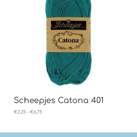
Scheepjes Catona 401
Prijsklasse:
€
2,25
-
€
6,75
€2,25
tot
€6,75