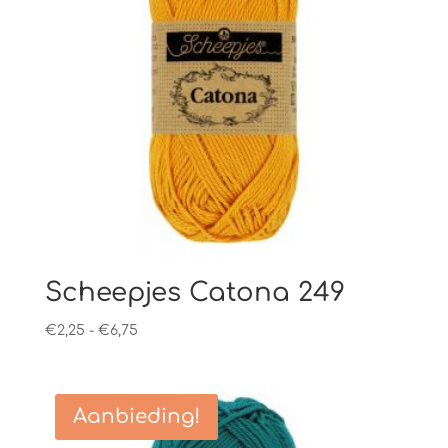
Scheepjes Catona 249
Prijsklasse:
€
2,25
-
€
6,75
€2,25
tot
€6,75
Aanbieding!