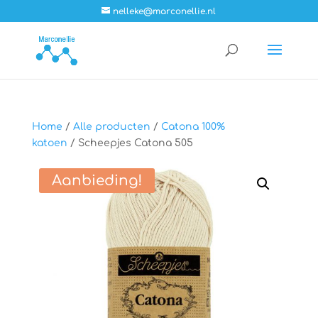
nelleke@marconellie.nl
Home
/
Alle producten
/
Catona 100%
katoen
/ Scheepjes Catona 505
Aanbieding!