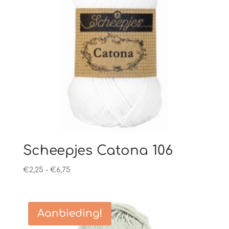
Scheepjes Catona 106
Prijsklasse:
€
2,25
-
€
6,75
€2,25
tot
€6,75
Aanbieding!