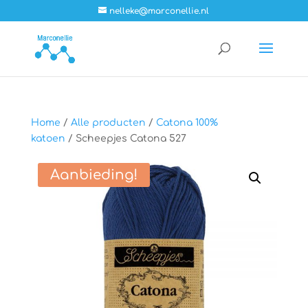
nelleke@marconellie.nl
Home
/
Alle producten
/
Catona 100%
katoen
/ Scheepjes Catona 527
Aanbieding!