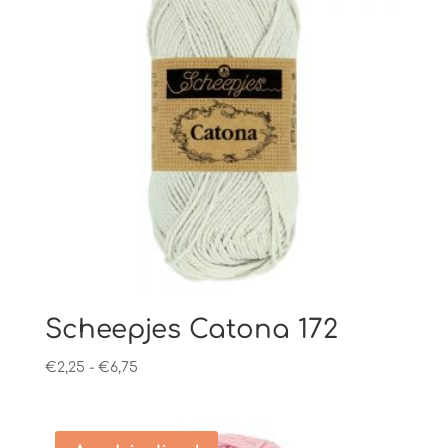
Scheepjes Catona 172
Prijsklasse:
€
2,25
-
€
6,75
€2,25
tot
€6,75