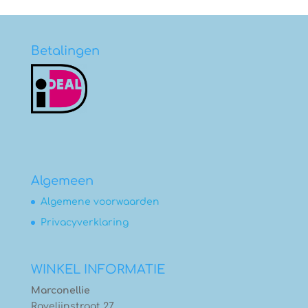
tot
€6,75
Betalingen
Algemeen
Algemene voorwaarden
Privacyverklaring
WINKEL INFORMATIE
Marconellie
Ravelijnstraat 27