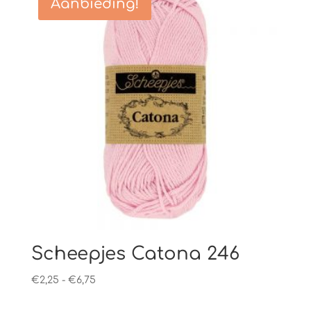
Aanbieding!
Scheepjes Catona 246
Prijsklasse:
€
2,25
-
€
6,75
€2,25