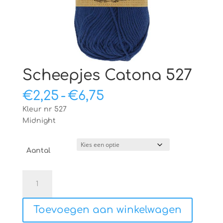
Scheepjes Catona 527
Prijsklasse:
€
2,25
-
€
6,75
€2,25
Kleur nr 527
tot
Midnight
€6,75
Aantal
Scheepjes
Catona
527
Toevoegen aan winkelwagen
aantal