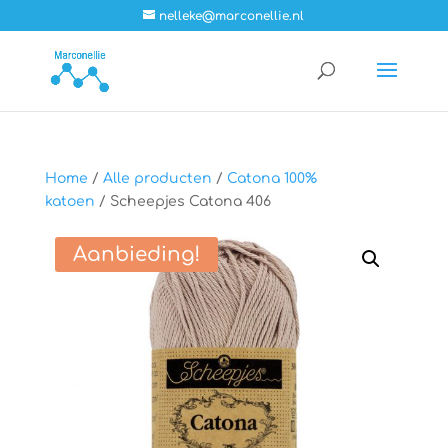
nelleke@marconellie.nl
Home
/
Alle producten
/
Catona 100%
katoen
/ Scheepjes Catona 406
Aanbieding!