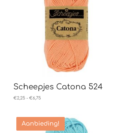
Scheepjes Catona 524
Prijsklasse:
€
2,25
-
€
6,75
€2,25
tot
€6,75
Aanbieding!