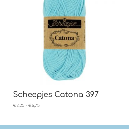
Scheepjes Catona 397
Prijsklasse:
€
2,25
-
€
6,75
€2,25
tot
€6,75