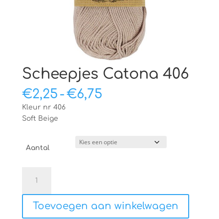
Scheepjes Catona 406
Prijsklasse:
€
2,25
-
€
6,75
€2,25
Kleur nr 406
tot
Soft Beige
€6,75
Aantal
Scheepjes
Catona
406
Toevoegen aan winkelwagen
aantal