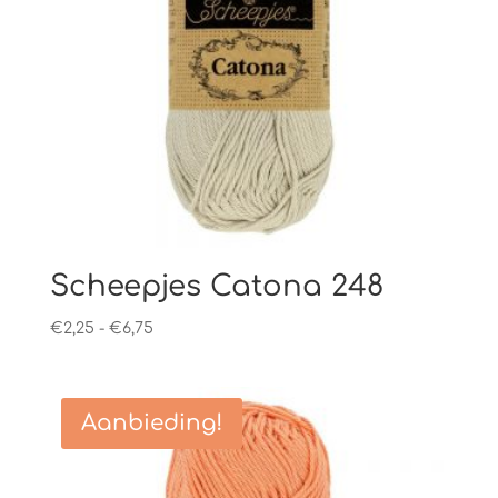
Scheepjes Catona 248
Prijsklasse:
€
2,25
-
€
6,75
€2,25
tot
€6,75
Aanbieding!