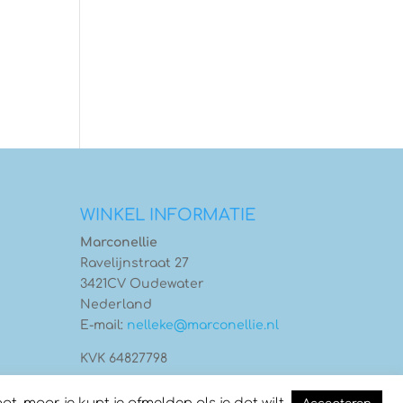
WINKEL INFORMATIE
Marconellie
Ravelijnstraat 27
3421CV Oudewater
Nederland
E-mail:
nelleke@marconellie.nl
KVK 64827798