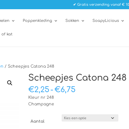
✔ Gratis verzending vanaf € 10
kelen
Poppenkleding
Sokken
SoapyLicious
 of kat
en
/ Scheepjes Catona 248
Scheepjes Catona 248
Prijsklasse:
€
2,25
-
€
6,75
€2,25
Kleur nr 248
tot
Champagne
€6,75
Aantal