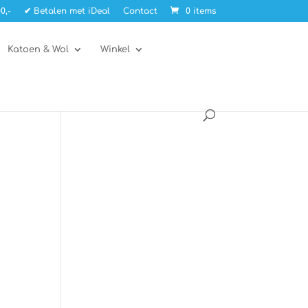
0,-
✔ Betalen met iDeal
Contact
0 items
Katoen & Wol
Winkel