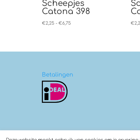
Scheepjes
S
Catona 398
Ca
Prijsklasse:
€
2,25
-
€
6,75
€
2,
€2,25
tot
€6,75
Betalingen