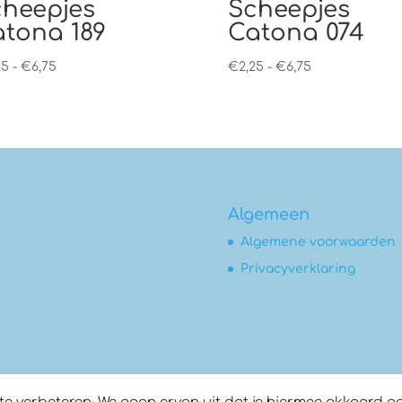
cheepjes
Scheepjes
tona 189
Catona 074
Prijsklasse:
Prijsklasse:
25
-
€
6,75
€
2,25
-
€
6,75
€2,25
€2,25
tot
tot
€6,75
€6,75
Algemeen
Algemene voorwaarden
Privacyverklaring