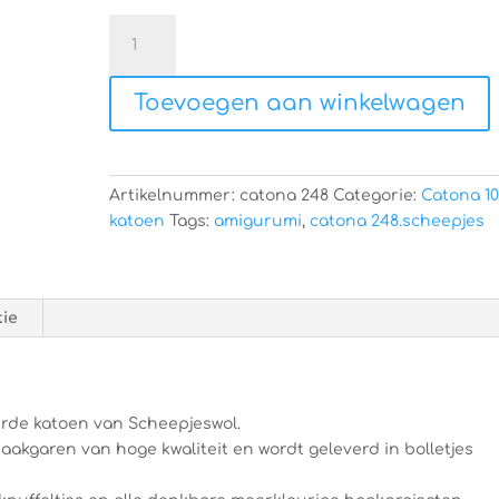
Scheepjes
Catona
248
Toevoegen aan winkelwagen
aantal
Artikelnummer:
catona 248
Categorie:
Catona 1
katoen
Tags:
amigurumi
,
catona 248.scheepjes
tie
rde katoen van Scheepjeswol.
aakgaren van hoge kwaliteit en wordt geleverd in bolletjes