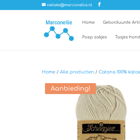
nelleke@marconellie.nl
Home
Geborduurde Arti
Poep zakjes
Tasjes hond
Home
/
Alle producten
/
Catona 100% kato
Aanbieding!