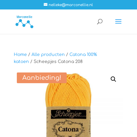
nelleke@marconellie.nl
Home
/
Alle producten
/
Catona 100%
katoen
/ Scheepjes Catona 208
Aanbieding!