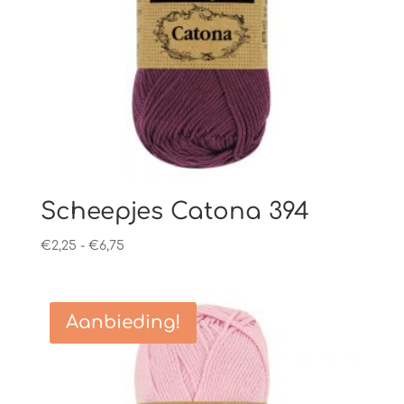
Scheepjes Catona 394
Prijsklasse:
€
2,25
-
€
6,75
€2,25
tot
€6,75
Aanbieding!