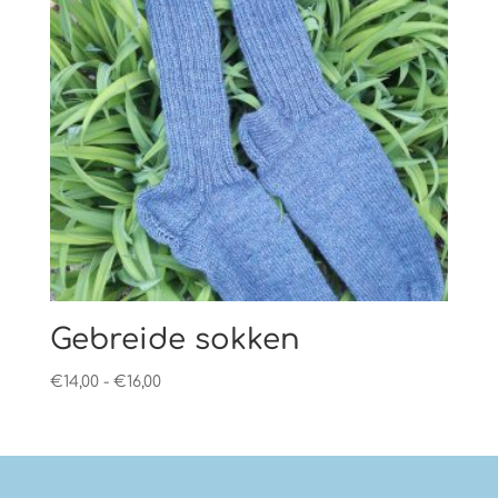
Gebreide sokken
Prijsklasse:
€
14,00
-
€
16,00
€14,00
tot
€16,00