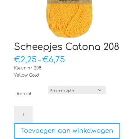
Scheepjes Catona 208
Prijsklasse:
€
2,25
-
€
6,75
€2,25
Kleur nr 208
tot
Yellow Gold
€6,75
Aantal
Scheepjes
Catona
208
Toevoegen aan winkelwagen
aantal