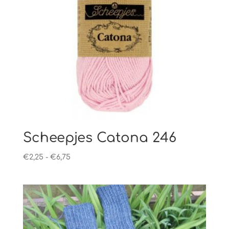
Scheepjes Catona 246
Prijsklasse:
€
2,25
-
€
6,75
€2,25
tot
€6,75