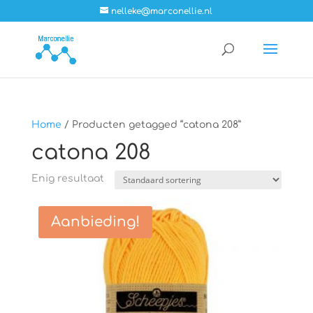
nelleke@marconellie.nl
Home
/ Producten getagged “catona 208”
catona 208
Enig resultaat
Aanbieding!