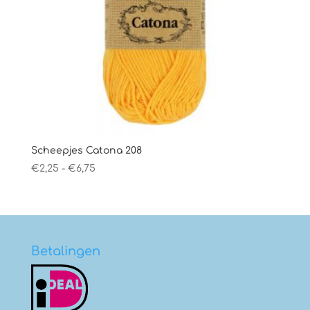
Scheepjes Catona 208
Prijsklasse:
€
2,25
-
€
6,75
€2,25
tot
€6,75
Betalingen