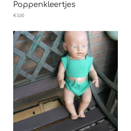
Poppenkleertjes
€
3,00