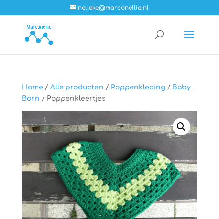
nelleke@marconellie.nl
Home
/
Alle producten
/
Poppenkleding
/
Baby
Born
/ Poppenkleertjes