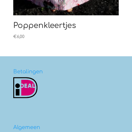
Poppenkleertjes
€
6,00
Betalingen
Algemeen