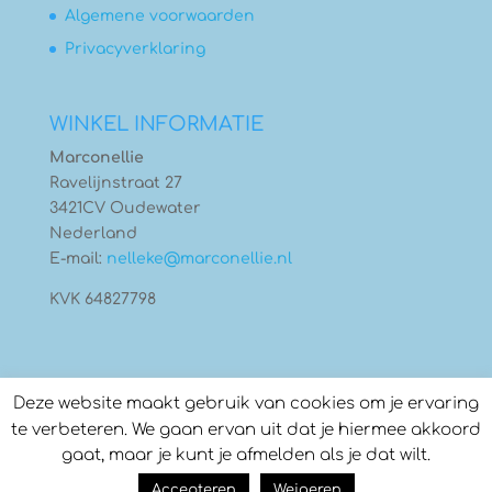
Algemene voorwaarden
Privacyverklaring
WINKEL INFORMATIE
Marconellie
Ravelijnstraat 27
3421CV Oudewater
Nederland
E-mail:
nelleke@marconellie.nl
KVK 64827798
Deze website maakt gebruik van cookies om je ervaring
te verbeteren. We gaan ervan uit dat je hiermee akkoord
gaat, maar je kunt je afmelden als je dat wilt.
© Copyright 2026
Marconellie
- Gebouwd door:
Accepteren
Weigeren