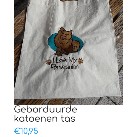
Geborduurde
katoenen tas
€
10,95