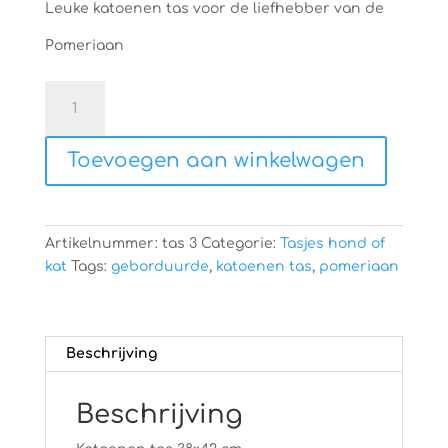
Leuke katoenen tas voor de liefhebber van de
Pomeriaan
Geborduurde
katoenen
tas
Toevoegen aan winkelwagen
aantal
Artikelnummer:
tas 3
Categorie:
Tasjes hond of
kat
Tags:
geborduurde
,
katoenen tas
,
pomeriaan
Beschrijving
Beschrijving