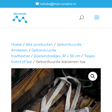
nelleke@marconellie.nl
Home
/
Alle producten
/
Geborduurde
Artikelen
/
Geborduurde
badtextiel
/
Gastendoekjes 30 x 50 cm
/
Tasjes
hond of kat
/ Geborduurde katoenen tas