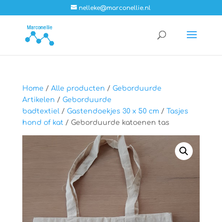
nelleke@marconellie.nl
Home
/
Alle producten
/
Geborduurde
Artikelen
/
Geborduurde
badtextiel
/
Gastendoekjes 30 x 50 cm
/
Tasjes
hond of kat
/ Geborduurde katoenen tas