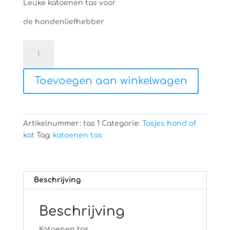
Leuke katoenen tas voor
de hondenliefhebber
Geborduurde
katoenen
tas
Toevoegen aan winkelwagen
aantal
Artikelnummer:
tas 1
Categorie:
Tasjes hond of
kat
Tag:
katoenen tas
Beschrijving
Beschrijving
Katoenen tas