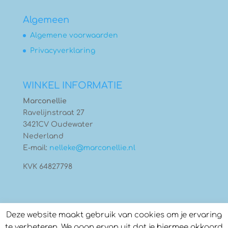
Algemeen
Algemene voorwaarden
Privacyverklaring
WINKEL INFORMATIE
Marconellie
Ravelijnstraat 27
3421CV Oudewater
Nederland
E-mail:
nelleke@marconellie.nl
KVK 64827798
Deze website maakt gebruik van cookies om je ervaring
te verbeteren. We gaan ervan uit dat je hiermee akkoord