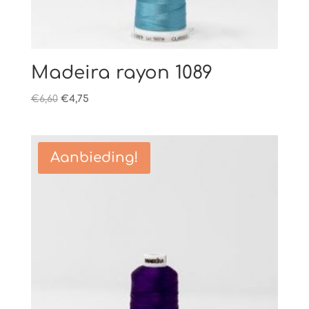
Madeira rayon 1089
Oorspronkelijke
Huidige
€
6,60
€
4,75
prijs
prijs
was:
is:
€6,60.
€4,75.
Aanbieding!