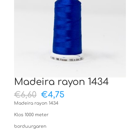
Madeira rayon 1434
Oorspronkelijke
Huidige
€
6,60
€
4,75
prijs
prijs
Madeira rayon 1434
was:
is:
€6,60.
€4,75.
Klos 1000 meter
borduurgaren