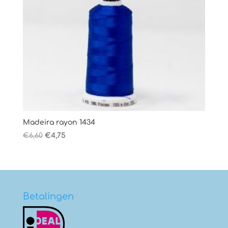
Madeira rayon 1434
Oorspronkelijke
Huidige
€
6,60
€
4,75
prijs
prijs
was:
is:
€6,60.
€4,75.
Betalingen